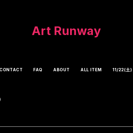
Art Runway
CONTACT
FAQ
ABOUT
ALL ITEM
11/22(
）