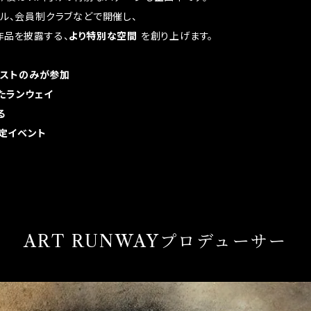
テル、会員制クラブなどで開催し、
作品を披露する、
より特別な空間
を創り上げます。
ゲストのみが参加
たランウェイ
る
限定イベント
！
ART RUNWAYプロデューサー