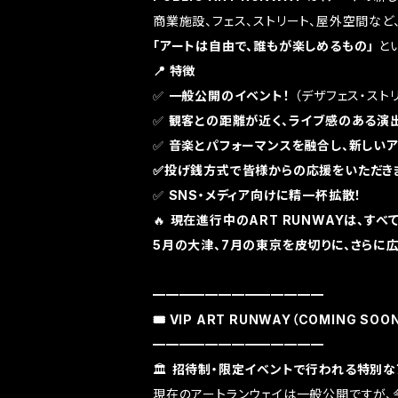
商業施設、フェス、ストリート、屋外空間など
「アートは自由で、誰もが楽しめるもの」
と
📍 特徴
✅
一般公開のイベント！
（デザフェス・スト
✅
観客との距離が近く、ライブ感のある演
✅
音楽とパフォーマンスを融合し、新しい
✅投げ銭方式で皆様からの応援をいただき
✅
SNS・メディア向けに精一杯拡散！
🔥
現在進行中のART RUNWAYは、すべて
5月の大津、7月の東京を皮切りに、さらに広
━━━━━━━━━━━━━
🎟️ VIP ART RUNWAY（COMING SOO
━━━━━━━━━━━━━
🏛
招待制・限定イベントで行われる特別な
現在のアートランウェイは一般公開ですが、